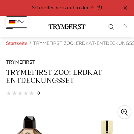
Schneller Versand in der EU📦
Kosten
DE
Laden-
Schub
Logo"
des
Wage
Startseite
/
TRYMEFIRST ZOO: ERDKAT-ENTDECKUNGS
TRYMEFIRST
TRYMEFIRST ZOO: ERDKAT-
ENTDECKUNGSSET
Gesamtbewertungen
0
Produktrezensionen:
aus
Sterne