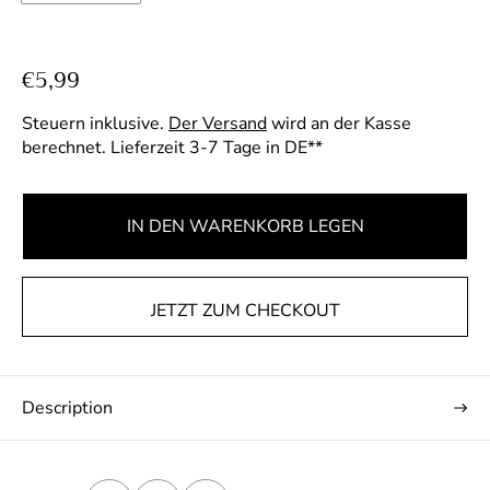
R
€5,99
e
Steuern inklusive.
Der Versand
wird an der Kasse
g
berechnet. Lieferzeit 3-7 Tage in DE**
u
l
ä
IN DEN WARENKORB LEGEN
r
e
r
JETZT ZUM CHECKOUT
P
r
e
Description
i
s