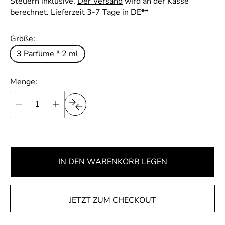
e
Steuern inklusive.
Der Versand
wird an der Kasse
o
k
u
i
berechnet. Lieferzeit 3-7 Tage in DE**
s
a
l
p
u
ä
r
Größe:
f
r
o
3 Parfüme * 2 ml
E
s
e
i
p
r
n
Menge:
h
r
P
e
e
r
i
i
t
e
s
i
s
IN DEN WARENKORB LEGEN
JETZT ZUM CHECKOUT