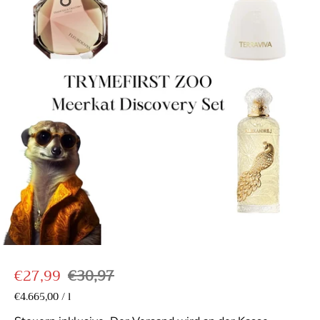
V
R
€27,99
€30,97
e
e
P
€4.665,00
/
l
p
r
r
g
r