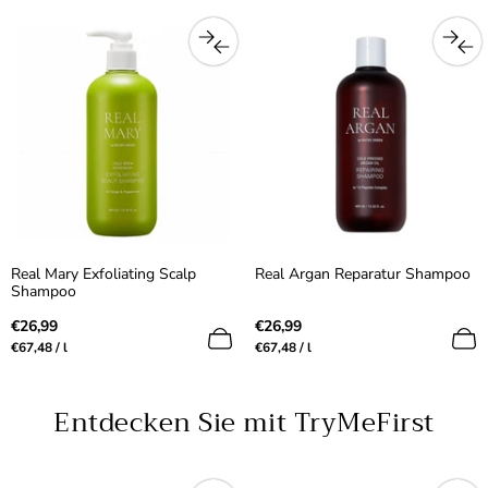
Einheit
Einheit
Real Mary Exfoliating Scalp
Real Argan Reparatur Shampoo
Shampoo
Regulärer
Regulärer
€26,99
€26,99
Preis
Preis
Preis
pro
Preis
pro
€67,48
/
l
€67,48
/
l
pro
pro
Einheit
Einheit
Entdecken Sie mit TryMeFirst