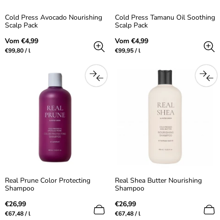
Cold Press Avocado Nourishing
Cold Press Tamanu Oil Soothing
Scalp Pack
Scalp Pack
Regulärer
Regulärer
Vom €4,99
Vom €4,99
Preis
Preis
Preis
pro
Preis
pro
€99,80
/
l
€99,95
/
l
pro
pro
Einheit
Einheit
Real Prune Color Protecting
Real Shea Butter Nourishing
Shampoo
Shampoo
Regulärer
Regulärer
€26,99
€26,99
Preis
Preis
Preis
pro
Preis
pro
€67,48
/
l
€67,48
/
l
pro
pro