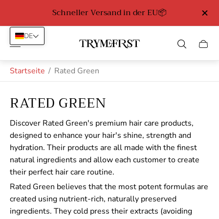
Schneller Versand in der EU📦
Kost
DE
Laden-
Schub
Logo"
des
Wage
Startseite
/
Rated Green
RATED GREEN
Discover Rated Green's premium hair care products,
designed to enhance your hair's shine, strength and
hydration. Their products are all made with the finest
natural ingredients and allow each customer to create
their perfect hair care routine.
Rated Green believes that the most potent formulas are
created using nutrient-rich, naturally preserved
ingredients. They cold press their extracts (avoiding