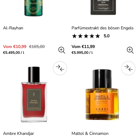
Al-Rayhan
Parfümextrakt des bösen Engels
1
5.0
Produktrezensionen:
Gesamtbewer
5.0
Verkaufspreis
Regulärer
Regulärer
Vom €10,99
€165,00
Vom €11,99
aus
Preis
Preis
Preis
pro
Preis
pro
€5.495,00
/
l
€5.995,00
/
l
5.0
pro
pro
Sterne
Einheit
Einheit
Ambre Khandjar
Maltol & Cinnamon