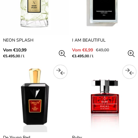
NEON SPLASH
I AM BEAUTIFUL
Regulärer
Verkaufspreis
Regulärer
Vom €10,99
Vom €6,99
€49,00
Preis
Preis
Preis
pro
Preis
pro
€5.495,00
/
l
€3.495,00
/
l
pro
pro
Einheit
Einheit
De Young Red
Ruby