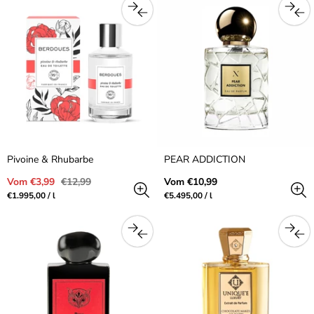
Pivoine & Rhubarbe
PEAR ADDICTION
Verkaufspreis
Regulärer
Regulärer
Vom €3,99
€12,99
Vom €10,99
Preis
Preis
Preis
pro
Preis
pro
€1.995,00
/
l
€5.495,00
/
l
pro
pro
Einheit
Einheit