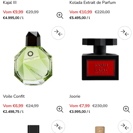
Kajal III
Kolada Extrait de Parfum
Verkaufspreis
Regulärer
Verkaufspreis
Regulärer
Vom €9,99
€29,99
Vom €10,99
€220,00
Preis
Preis
Preis
pro
Preis
pro
€4.995,00
/
l
€5.495,00
/
l
pro
pro
Einheit
Einheit
Voile Confit
Joorie
Verkaufspreis
Regulärer
Verkaufspreis
Regulärer
Vom €6,99
€24,99
Vom €7,99
€230,00
Preis
Preis
Preis
pro
Preis
pro
€2.498,75
/
l
€3.995,00
/
l
pro
pro
Einheit
Einheit