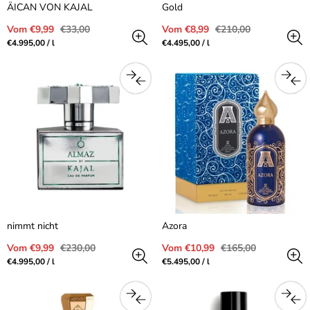
ÄICAN VON KAJAL
Gold
Verkaufspreis
Regulärer
Verkaufspreis
Regulärer
Vom €9,99
€33,00
Vom €8,99
€210,00
Preis
Preis
Preis
pro
Preis
pro
€4.995,00
/
l
€4.495,00
/
l
pro
pro
Einheit
Einheit
nimmt nicht
Azora
Verkaufspreis
Regulärer
Verkaufspreis
Regulärer
Vom €9,99
€230,00
Vom €10,99
€165,00
Preis
Preis
Preis
pro
Preis
pro
€4.995,00
/
l
€5.495,00
/
l
pro
pro
Einheit
Einheit