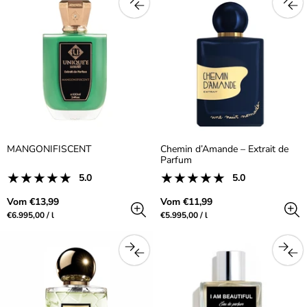
MANGONIFISCENT
Chemin d’Amande – Extrait de
Parfum
1
1
5.0
5.0
Produktrezensionen:
Produktrezensionen:
Gesamtbewertungen
Gesamtbewer
5.0
5.0
Regulärer
Regulärer
Vom €13,99
Vom €11,99
aus
aus
Preis
Preis
Preis
pro
Preis
pro
€6.995,00
/
l
€5.995,00
/
l
5.0
5.0
pro
pro
Sterne
Sterne
Einheit
Einheit