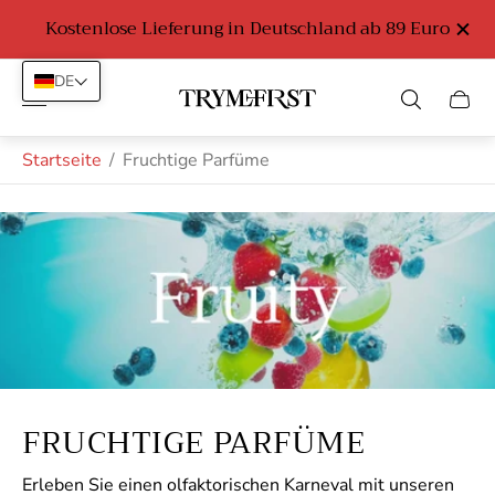
 Euro
Parfümproben ab 3,99 Euro
DE
Laden-
Schub
Logo"
des
Wage
Startseite
/
Fruchtige Parfüme
FRUCHTIGE PARFÜME
Erleben Sie einen olfaktorischen Karneval mit unseren