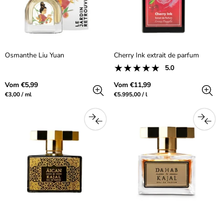
Osmanthe Liu Yuan
Cherry Ink extrait de parfum
1
5.0
Produktrezensionen:
Gesamtbewer
5.0
Regulärer
Regulärer
Vom €5,99
Vom €11,99
aus
Preis
Preis
Preis
pro
Preis
pro
€3,00
/
ml
€5.995,00
/
l
5.0
pro
pro
Sterne
Einheit
Einheit