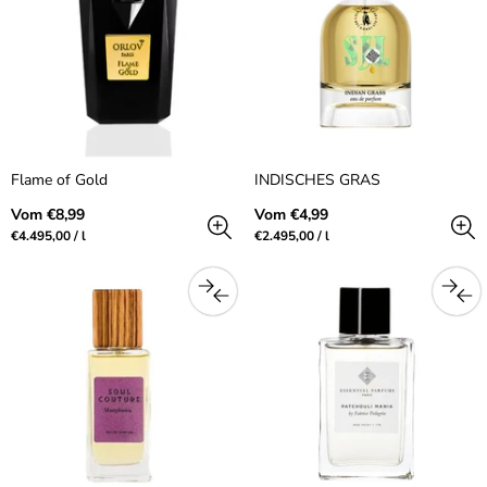
Flame of Gold
INDISCHES GRAS
Regulärer
Regulärer
Vom €8,99
Vom €4,99
Preis
Preis
Preis
pro
Preis
pro
€4.495,00
/
l
€2.495,00
/
l
pro
pro
Einheit
Einheit