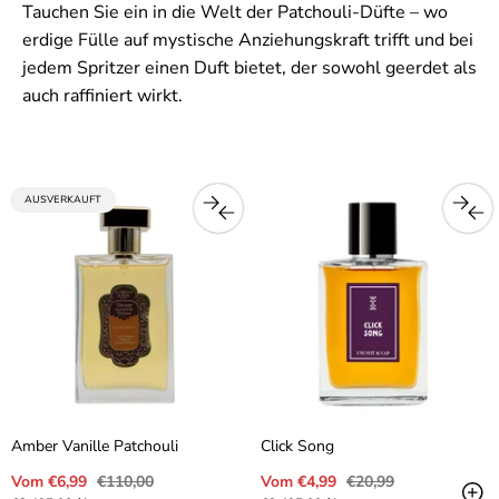
Tauchen Sie ein in die Welt der Patchouli-Düfte – wo
erdige Fülle auf mystische Anziehungskraft trifft und bei
jedem Spritzer einen Duft bietet, der sowohl geerdet als
auch raffiniert wirkt.
PRODUKTBEZEICHNUNG:
AUSVERKAUFT
Amber Vanille Patchouli
Click Song
Verkaufspreis
Regulärer
Verkaufspreis
Regulärer
Vom €6,99
€110,00
Vom €4,99
€20,99
Preis
Preis