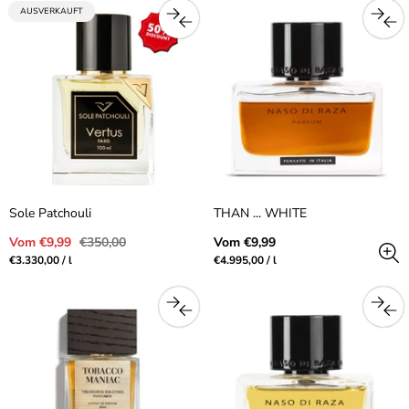
PRODUKTBEZEICHNUNG:
AUSVERKAUFT
Sole Patchouli
THAN ... WHITE
Verkaufspreis
Regulärer
Regulärer
Vom €9,99
€350,00
Vom €9,99
Preis
Preis
Preis
pro
Preis
pro
€3.330,00
/
l
€4.995,00
/
l
pro
pro
Einheit
Einheit