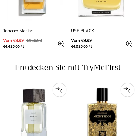
Tobacco Maniac
USE BLACK
Verkaufspreis
Regulärer
Regulärer
Vom €8,99
€150,00
Vom €9,99
Preis
Preis
Preis
pro
Preis
pro
€4.495,00
/
l
€4.995,00
/
l
pro
pro
Einheit
Einheit
Entdecken Sie mit TryMeFirst