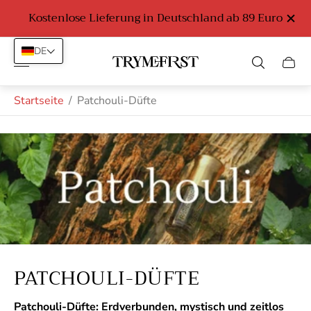
Kostenlose Lieferung in Deutschland ab 89 Euro
DE
Laden-
Schub
Logo"
des
Wage
Startseite
/
Patchouli-Düfte
PATCHOULI-DÜFTE
Patchouli-Düfte: Erdverbunden, mystisch und zeitlos