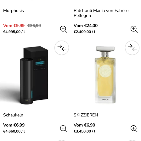
Morphosis
Patchouli Mania von Fabrice
Pellegrin
Verkaufspreis
Regulärer
Regulärer
Vom €9,99
€36,99
Vom €24,00
Preis
Preis
Preis
pro
Preis
pro
€4.995,00
/
l
€2.400,00
/
l
pro
pro
Einheit
Einheit
Schaukeln
SKIZZIEREN
Regulärer
Regulärer
Vom €6,99
Vom €6,90
Preis
Preis
Preis
pro
Preis
pro
€4.660,00
/
l
€3.450,00
/
l
pro
pro
Einheit
Einheit