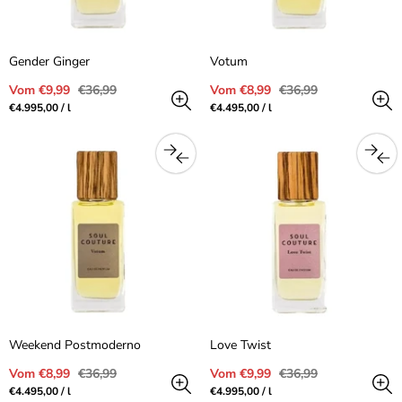
Gender Ginger
Votum
Verkaufspreis
Regulärer
Verkaufspreis
Regulärer
Vom €9,99
€36,99
Vom €8,99
€36,99
Preis
Preis
Preis
pro
Preis
pro
€4.995,00
/
l
€4.495,00
/
l
pro
pro
Einheit
Einheit
Weekend Postmoderno
Love Twist
Verkaufspreis
Regulärer
Verkaufspreis
Regulärer
Vom €8,99
€36,99
Vom €9,99
€36,99
Preis
Preis
Preis
pro
Preis
pro
€4.495,00
/
l
€4.995,00
/
l