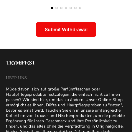
Sterne
Einheit
Einheit
Submit Withdrawal
ÜBER UNS
Müde davon, sich auf große Parfümflaschen oder
Hautpfflegeprodukte festzulegen, die einfach nicht zu Ihnen
passen? Wir sind hier, um das zu ändern. Unser Online-Shop
ermöglicht es Ihnen, Düfte und Hautpflegeproben zu "daten",
bevor es ernst wird. Tauchen Sie ein in unsere umfangreiche
Kollektion von Luxus- und Nischenprodukten, um die perfekte
Ergänzung für Ihren Geschmack und Ihre Persönlichkeit zu
finden, und das alles ohne die Verpflichtung in Originalgröße.
Finden Sie mit uns Ihren perfekten Duft und Ihre ideale