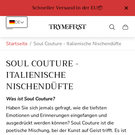
Schneller Versand in der EU📦
Kost
DE
Laden-
Schub
Logo"
des
Wage
Startseite
/
Soul Couture - Italienische Nischendüfte
SOUL COUTURE -
ITALIENISCHE
NISCHENDÜFTE
Was ist Soul Couture?
Haben Sie sich jemals gefragt, wie die tiefsten
Emotionen und Erinnerungen eingefangen und
ausgedrückt werden können? Soul Couture ist die
poetische Mischung, bei der Kunst auf Geist trifft. Es ist