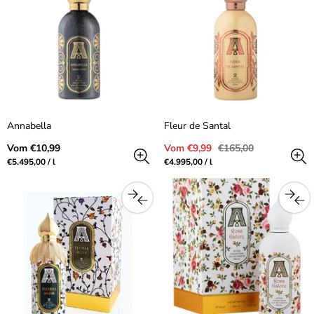
Annabella
Fleur de Santal
Regulärer
Verkaufspreis
Regulärer
Vom €10,99
Vom €9,99
€165,00
Preis
Preis
Preis
pro
Preis
pro
€5.495,00
/
l
€4.995,00
/
l
pro
pro
Einheit
Einheit