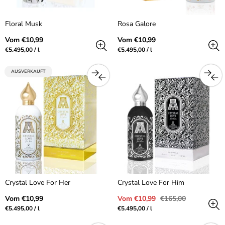
Floral Musk
Rosa Galore
Regulärer
Regulärer
Vom €10,99
Vom €10,99
Preis
Preis
Preis
pro
Preis
pro
€5.495,00
/
l
€5.495,00
/
l
pro
pro
Einheit
Einheit
PRODUKTBEZEICHNUNG:
AUSVERKAUFT
Crystal Love For Her
Crystal Love For Him
Regulärer
Verkaufspreis
Regulärer
Vom €10,99
Vom €10,99
€165,00
Preis
Preis
Preis
pro
Preis
pro
€5.495,00
/
l
€5.495,00
/
l
pro
pro
Einheit
Einheit