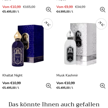
Verkaufspreis
Regulärer
Verkaufspreis
Regulärer
Vom €10,99
€165,00
Vom €9,99
€34,99
Preis
Preis
Preis
pro
Preis
pro
€5.495,00
/
l
€4.995,00
/
l
pro
pro
Einheit
Einheit
Khaltat Night
Musk Kashmir
Regulärer
Regulärer
Vom €10,99
Vom €10,99
Preis
Preis
Preis
pro
Preis
pro
€5.495,00
/
l
€5.495,00
/
l
pro
pro
Einheit
Einheit
Das könnte Ihnen auch gefallen