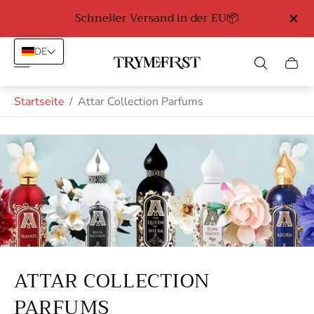
Kostenlose Lieferung in Deutschland ab 89 Euro
DE
Laden-
Schub
Logo"
des
Wage
Startseite
/
Attar Collection Parfums
ATTAR COLLECTION
PARFUMS