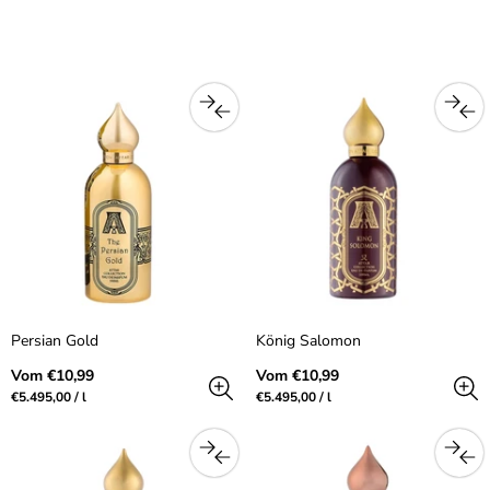
Persian Gold
König Salomon
Regulärer
Regulärer
Vom €10,99
Vom €10,99
Preis
Preis
Preis
pro
Preis
pro
€5.495,00
/
l
€5.495,00
/
l
pro
pro
Einheit
Einheit