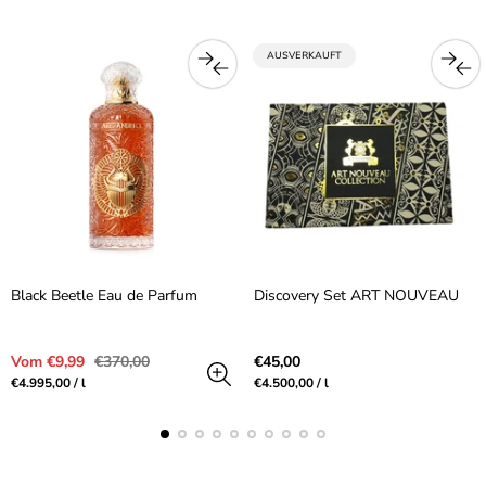
PRODUKTBEZEICHNUNG:
AUSVERKAUFT
Black Beetle Eau de Parfum
Discovery Set ART NOUVEAU
Verkaufspreis
Regulärer
Regulärer
Vom €9,99
€370,00
€45,00
Preis
Preis
Preis
pro
Preis
pro
€4.995,00
/
l
€4.500,00
/
l
pro
pro
Einheit
Einheit