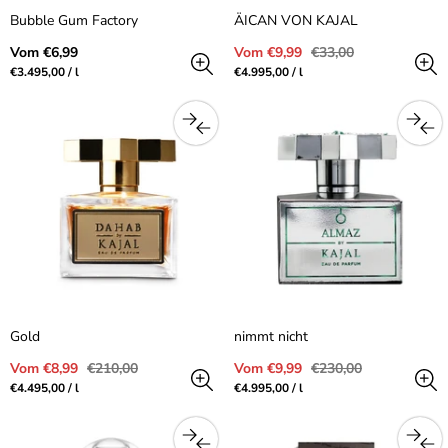
Bubble Gum Factory
ÄICAN VON KAJAL
Regulärer
Verkaufspreis
Regulärer
Vom €6,99
Vom €9,99
€33,00
Preis
Preis
Preis
pro
Preis
pro
€3.495,00
/
l
€4.995,00
/
l
pro
pro
Einheit
Einheit
Gold
nimmt nicht
Verkaufspreis
Regulärer
Verkaufspreis
Regulärer
Vom €8,99
€210,00
Vom €9,99
€230,00
Preis
Preis
Preis
pro
Preis
pro
€4.495,00
/
l
€4.995,00
/
l
pro
pro
Einheit
Einheit