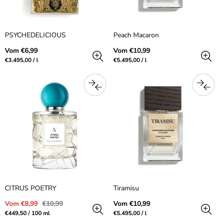
PSYCHEDELICIOUS
Peach Macaron
Regulärer
Regulärer
Vom €6,99
Vom €10,99
Preis
Preis
Preis
pro
Preis
pro
€3.495,00
/
l
€5.495,00
/
l
pro
pro
Einheit
Einheit
CITRUS POETRY
Tiramisu
Verkaufspreis
Regulärer
Regulärer
Vom €8,99
€10,99
Vom €10,99
Preis
Preis
Preis
pro
Preis
pro
€449,50
/
100 ml
€5.495,00
/
l