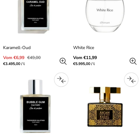
Karamell-Oud
White Rice
Verkaufspreis
Regulärer
Regulärer
Vom €6,99
€49,00
Vom €11,99
Preis
Preis
Preis
pro
Preis
pro
€3.495,00
/
l
€5.995,00
/
l
pro
pro
Einheit
Einheit