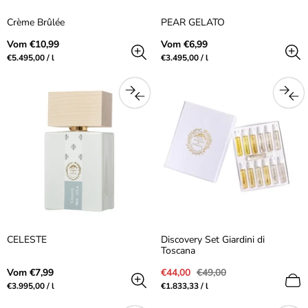
Crème Brûlée
PEAR GELATO
Regulärer
Regulärer
Vom €10,99
Vom €6,99
Preis
Preis
Preis
pro
Preis
pro
€5.495,00
/
l
€3.495,00
/
l
pro
pro
Einheit
Einheit
CELESTE
Discovery Set Giardini di
Toscana
Regulärer
Verkaufspreis
Regulärer
Vom €7,99
€44,00
€49,00
Preis
Preis
Preis
pro
Preis
pro
€3.995,00
/
l
€1.833,33
/
l
pro
pro
Einheit
Einheit