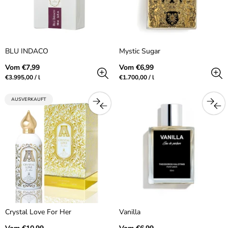
BLU INDACO
Mystic Sugar
Regulärer
Regulärer
Vom €7,99
Vom €6,99
Preis
Preis
Preis
pro
Preis
pro
€3.995,00
/
l
€1.700,00
/
l
pro
pro
Einheit
Einheit
PRODUKTBEZEICHNUNG:
AUSVERKAUFT
Crystal Love For Her
Vanilla
Regulärer
Regulärer