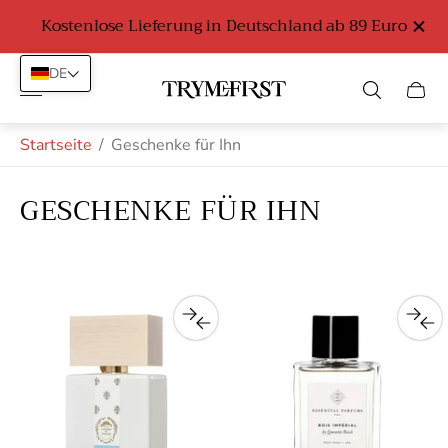
Kostenlose Lieferung in Deutschland ab 89 Euro
DE
Laden-
Schub
Logo"
des
Wage
Startseite
/
Geschenke für Ihn
GESCHENKE FÜR IHN