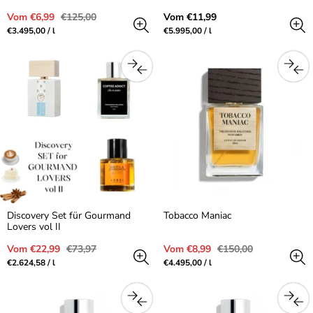
Verkaufspreis
Regulärer
Regulärer
Vom €6,99
€125,00
Vom €11,99
Preis
Preis
Preis
pro
Preis
pro
€3.495,00
/
l
€5.995,00
/
l
pro
pro
Einheit
Einheit
Discovery Set für Gourmand
Tobacco Maniac
Lovers vol II
Verkaufspreis
Regulärer
Verkaufspreis
Regulärer
Vom €22,99
€73,97
Vom €8,99
€150,00
Preis
Preis
Preis
pro
Preis
pro
€2.624,58
/
l
€4.495,00
/
l
pro
pro
Einheit
Einheit