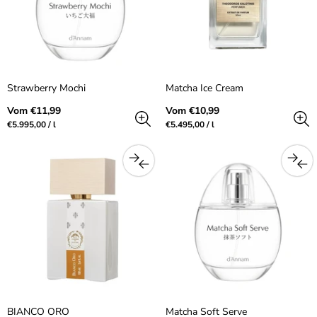
Strawberry Mochi
Matcha Ice Cream
Regulärer
Regulärer
Vom €11,99
Vom €10,99
Preis
Preis
Preis
pro
Preis
pro
€5.995,00
/
l
€5.495,00
/
l
pro
pro
Einheit
Einheit
BIANCO ORO
Matcha Soft Serve