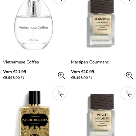
Vietnamese Coffee
Marzipan Gourmand
Regulärer
Regulärer
Vom €11,99
Vom €10,99
Preis
Preis
Preis
pro
Preis
pro
€5.995,00
/
l
€5.495,00
/
l
pro
pro
Einheit
Einheit