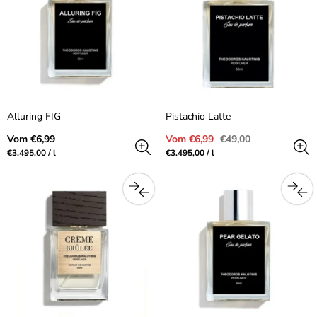
Alluring FIG
Pistachio Latte
Regulärer
Verkaufspreis
Regulärer
Vom €6,99
Vom €6,99
€49,00
Preis
Preis
Preis
pro
Preis
pro
€3.495,00
/
l
€3.495,00
/
l
pro
pro
Einheit
Einheit