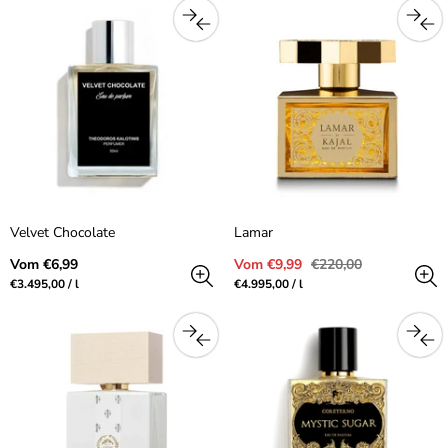
Velvet Chocolate
Lamar
Regulärer
Verkaufspreis
Regulärer
Vom €6,99
Vom €9,99
€220,00
Preis
Preis
Preis
pro
Preis
pro
€3.495,00
/
l
€4.995,00
/
l
pro
pro
Einheit
Einheit