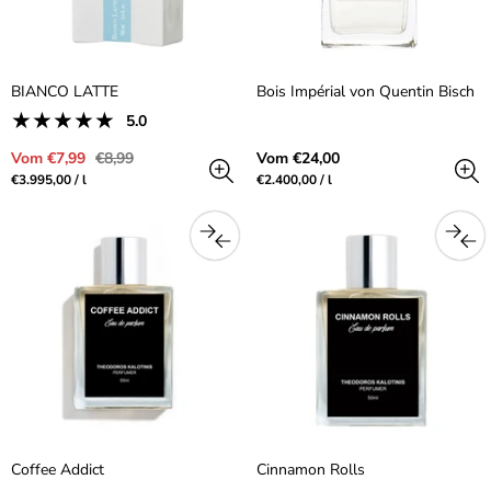
BIANCO LATTE
Bois Impérial von Quentin Bisch
5
5.0
Produktrezensionen:
Gesamtbewertungen
5.0
Verkaufspreis
Regulärer
Regulärer
Vom €7,99
€8,99
Vom €24,00
aus
Preis
Preis
Preis
pro
Preis
pro
€3.995,00
/
l
€2.400,00
/
l
5.0
pro
pro
Sterne
Einheit
Einheit
Coffee Addict
Cinnamon Rolls