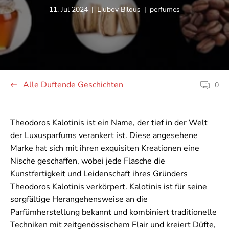
Artikel
Autor
Artikel-
11. Jul 2024
|
Liubov Bilous
|
perfumes
veröffentlicht
des
Tag:
unter:
Artikels:
Alle Duftende Geschichten
0
Komment
zum
Artikel
zählen:
Theodoros Kalotinis ist ein Name, der tief in der Welt
der Luxusparfums verankert ist. Diese angesehene
Marke hat sich mit ihren exquisiten Kreationen eine
Nische geschaffen, wobei jede Flasche die
Kunstfertigkeit und Leidenschaft ihres Gründers
Theodoros Kalotinis verkörpert. Kalotinis ist für seine
sorgfältige Herangehensweise an die
Parfümherstellung bekannt und kombiniert traditionelle
Techniken mit zeitgenössischem Flair und kreiert Düfte,