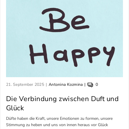
A
A
K
21. September 2025
Antonina Kozmina
0
r
u
o
t
Die Verbindung zwischen Duft und
t
m
i
o
m
Glück
k
r
e
e
d
n
Düfte haben die Kraft, unsere Emotionen zu formen, unsere
l
e
t
Stimmung zu heben und uns von innen heraus vor Glück
v
s
a