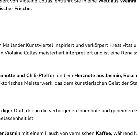
eiert von Violaine Collas, entführt Sie in eine
Welt aus Weihrau
scher Frische.
Mailänder Kunstviertel inspiriert und verkörpert Kreativität 
on Violaine Collas meisterhaft interpretiert und ist eine Rena
motte und Chili-Pfeffer
, und ein
Herznote aus Jasmin, Rose
faktorisches Meisterwerk, das dem künstlerischen Geist der Sta
 erdiger Duft, der an die verborgenen Innenhöfe und geheimen 
elassenheit ist.
er Jasmin
mit einem Hauch von vermischen
Kaffee
, während 