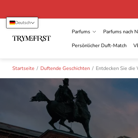
Deutsch
Parfums
Parfums nach 
Laden-
Logo"
Persönlicher Duft-Match
V
Startseite
/
Duftende Geschichten
/
Entdecken Sie die