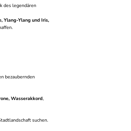
k des legendären
, Ylang-Ylang und Iris,
haffen.
en bezaubernden
trone, Wasserakkord
,
 Stadtlandschaft suchen.