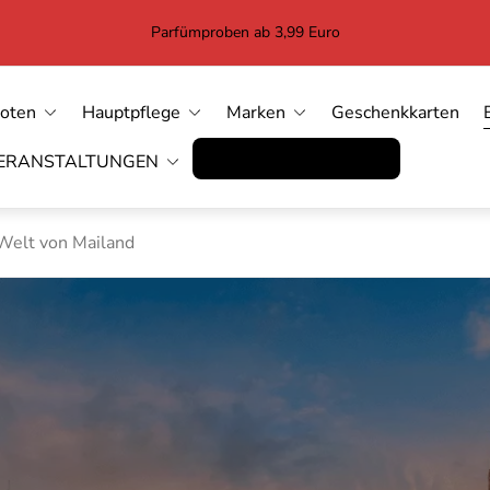
Parfümproben ab 3,99 Euro
Noten
Hauptpflege
Marken
Geschenkkarten
Vertrag widerrufen
ERANSTALTUNGEN
 Welt von Mailand