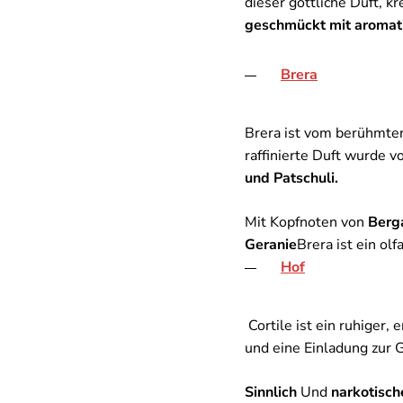
dieser göttliche Duft, kr
geschmückt mit aromati
Brera
Brera ist vom berühmten 
raffinierte Duft wurde v
und Patschuli.
Mit Kopfnoten von
Berga
Geranie
Brera ist ein ol
Hof
Cortile ist ein ruhiger,
und eine Einladung zur G
Sinnlich
Und
narkotisch