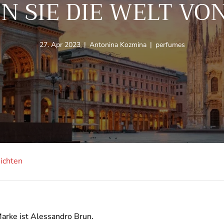
N SIE DIE WELT VO
Artikel
Autor
Artikel-
27. Apr 2023
|
Antonina Kozmina
|
perfumes
veröffentlicht
des
Tag:
unter:
Artikels:
ichten
arke ist Alessandro Brun.