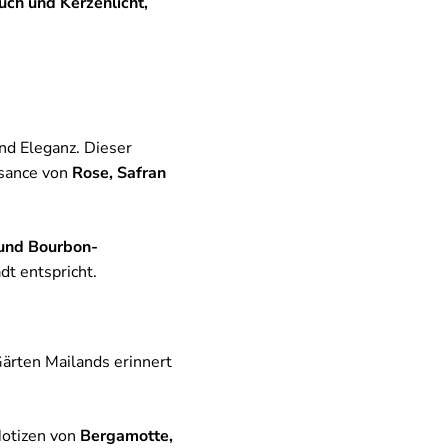
ch und Kerzenlicht,
und Eleganz. Dieser
issance von
Rose, Safran
 und Bourbon-
dt entspricht.
Gärten Mailands erinnert
Notizen von
Bergamotte,