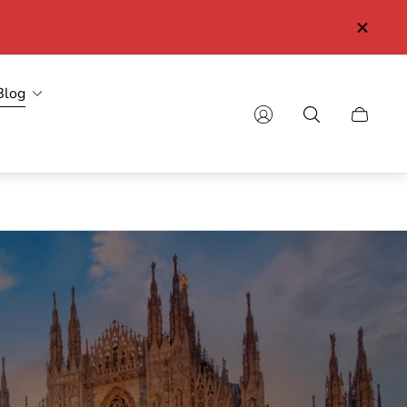
Blog
Schubla
des
Wagens.